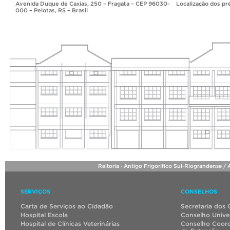
Avenida Duque de Caxias, 250 – Fragata – CEP 96030-
Localização dos pr
000 – Pelotas, RS – Brasil
Reitoria · Antigo Frigorífico Sul-Riograndense /
SERVIÇOS
CONSELHOS
Carta de Serviços ao Cidadão
Secretaria dos 
Hospital Escola
Conselho Univer
Hospital de Clínicas Veterinárias
Conselho Coord