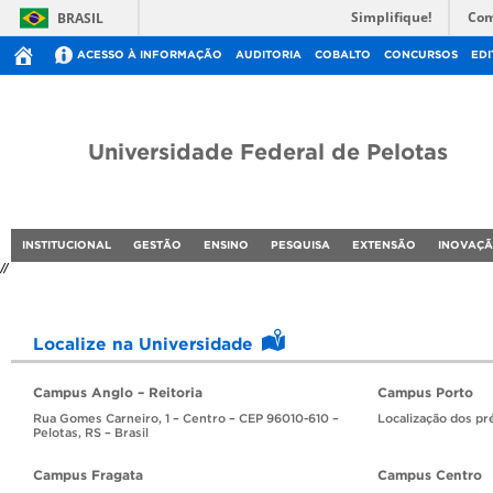
Simplifique!
Com
BRASIL
ACESSO À INFORMAÇÃO
AUDITORIA
COBALTO
CONCURSOS
EDI
Universidade Federal de Pelotas
INSTITUCIONAL
GESTÃO
ENSINO
PESQUISA
EXTENSÃO
INOVAÇ
//
Localize na Universidade
Campus Anglo – Reitoria
Campus Porto
Rua Gomes Carneiro, 1 – Centro – CEP 96010-610 –
Localização dos pr
Pelotas, RS – Brasil
Campus Fragata
Campus Centro