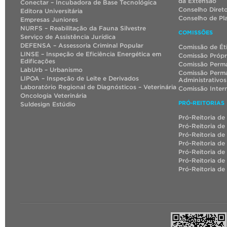
da Extensão
Conectar – Incubadora de Base Tecnológica
Conselho Diret
Editora Universitária
Conselho de Pl
Empresas Juniores
NURFS – Reabilitação da Fauna Silvestre
COMISSÕES
Serviço de Assistência Jurídica
DEFENSA – Assessoria Criminal Popular
Comissão de Ét
LINSE – Inspeção de Eficiência Energética em
Comissão Própr
Edificações
Comissão Perma
LabUrb – Urbanismo
Comissão Perma
LIPOA – Inspeção de Leite e Derivados
Administrativos
Laboratório Regional de Diagnósticos – Veterinária
Comissão Inter
Oncologia Veterinária
PRÓ-REITORIAS
Suldesign Estúdio
Pró-Reitoria de
Pró-Reitoria de
Pró-Reitoria de
Pró-Reitoria de
Pró-Reitoria de
Pró-Reitoria d
Pró-Reitoria de