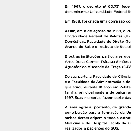
Em 1967, o decreto nº 60.731 feder
denominar-se Universidade Federal R
Em 1968, foi criada uma comissão com
Assim, em 8 de agosto de 1969, o Pr
Universidade Federal de Pelotas (UF
Domésticas, Faculdade de Direito (fu
Grande do Sul, e o Instituto de Socio
E outras instituições particulares q
Artes Dona Carmen Trápaga Simões e 
Agrotécnico Visconde da Graça (CAVG
De sua parte, a Faculdade de Ciênci
e a Faculdade de Administração e de
que atuou durante 18 anos em Pelota
família, principalmente a de baixa r
1997. Suas memórias fazem parte das 
A área agrária, portanto, de grand
contribuição para a formação da Un
ambas deram origem a toda a estrutu
Medicina e do Hospital Escola da U
realizados a pacientes do SUS.