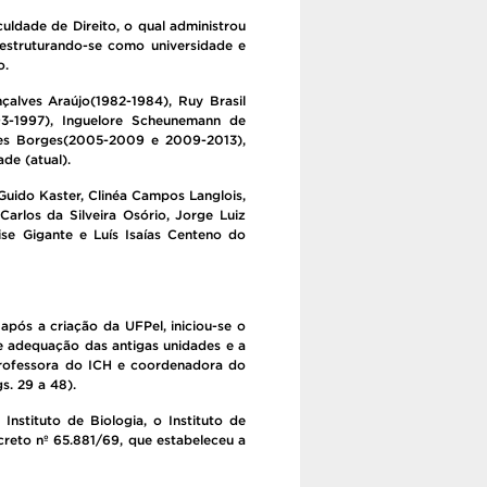
uldade de Direito, o qual administrou
estruturando-se como universidade e
o.
çalves Araújo(1982-1984), Ruy Brasil
93-1997), Inguelore Scheunemann de
ves Borges(2005-2009 e 2009-2013),
de (atual).
Guido Kaster, Clinéa Campos Langlois,
arlos da Silveira Osório, Jorge Luiz
se Gigante e Luís Isaías Centeno do
após a criação da UFPel, iniciou-se o
e adequação das antigas unidades e a
 professora do ICH e coordenadora do
s. 29 a 48).
nstituto de Biologia, o Instituto de
ecreto nº 65.881/69, que estabeleceu a