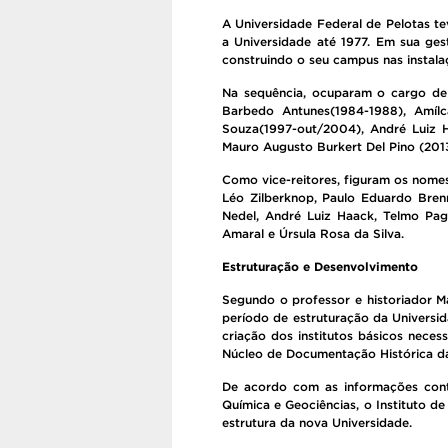
A Universidade Federal de Pelotas te
a Universidade até 1977. Em sua ge
construindo o seu campus nas instal
Na sequência, ocuparam o cargo de r
Barbedo Antunes(1984-1988), Amílc
Souza(1997-out/2004), André Luiz 
Mauro Augusto Burkert Del Pino (2013
Como vice-reitores, figuram os nomes
Léo Zilberknop, Paulo Eduardo Brenn
Nedel, André Luiz Haack, Telmo Pag
Amaral e Úrsula Rosa da Silva.
Estruturação e Desenvolvimento
Segundo o professor e historiador Má
período de estruturação da Universi
criação dos institutos básicos nece
Núcleo de Documentação Histórica da 
De acordo com as informações contid
Química e Geociências, o Instituto de
estrutura da nova Universidade.