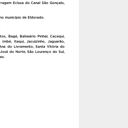
arragem Eclusa do Canal São Gonçalo,
 no município de Eldorado.
.
os, Bagé, Balneário Pinhal, Cacequi,
Imbé, Itaqui, Jacuizinho, Jaguarão,
Ana do Livramento, Santa Vitória do
 José do Norte, São Lourenço do Sul,
es.