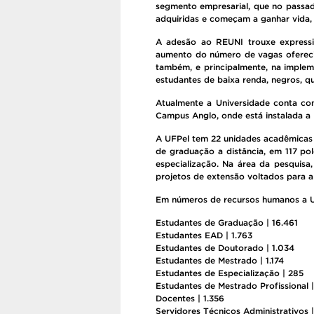
segmento empresarial, que no passad
adquiridas e começam a ganhar vida,
A adesão ao REUNI trouxe expressi
aumento do número de vagas ofereci
também, e principalmente, na impleme
estudantes de baixa renda, negros, q
Atualmente a Universidade conta c
Campus Anglo, onde está instalada a 
A UFPel tem 22 unidades acadêmicas e
de graduação a distância, em 117 po
especialização. Na área da pesquisa
projetos de extensão voltados para a
Em números de recursos humanos a U
Estudantes de Graduação | 16.461
Estudantes EAD | 1.763
Estudantes de Doutorado | 1.034
Estudantes de Mestrado | 1.174
Estudantes de Especialização | 285
Estudantes de Mestrado Profissional |
Docentes | 1.356
Servidores Técnicos Administrativos |