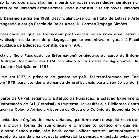
o longo dos anos, algumas a partir de novas necessidades, surgidas no
erior de unidades estabelecidas, vindo a constituir-se em novas unidades
Urbanismo surgiu em 1988, desvinculando-se do Instituto de Letras e Artes
rangendo a antiga Escola de Belas Artes, D. Carmen Trápaga Simões.
cessidade de que se formassem profissionais nessa nova área, estimul
As disciplinas da área de pedagogia, que se encontravam ligadas à Fac
aculdade de Educação, constituída em 1976.
trícia (hoje Faculdade de Enfermagem) originou-se do curso de Enfer
utrição foi criado em 1974, vinculado à Faculdade de Agronomia Elis
dade de Nutrição em 1988.
 curso em 1973, o primeiro do gênero no país; foi transformada em Fa
 em 1979, para atender à demanda de profissionais para a região sul do 
arte da UFPel, segundo o Estatuto da Fundação, a Estação Experimental
nformação do Sul (Cetreisul), a Imprensa Universitária, a Biblioteca Centr
vam o Colégio Agrícola Visconde da Graça e o Colégio de Economia Domé
 unidades e órgãos dos mais variados, que formavam o espólio recebido p
que a própria forma de sua criação e o momento político em que ela
diretor. Sendo assim, não havia como unificar setores, anteriormente i
rente, dentro de uma proposta universitária pensada e gestada pelas comu