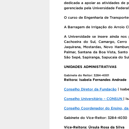
dedicada a apoiar as atividades de 
gerenciada pela Universidade Federal
O curso de Engenharia de Transportes
A Barragem de Irrigação do Arroio Ch
A Universidade se insere ainda nos 
Cachoeira do Sul, Camargo, Cerro L
Jaquirana, Mostardas, Novo Hamburg
Palmar, Santana da Boa Vista, Santo
São Sepé, Sapiranga, Sapucaia do Sul,
UNIDADES ADMINISTRATIVAS
Gabinete do Reitor: 3284-4001
Reitora: Isabela Fernandes Andrade
Conselho Diretor da Fundação
| Isab
Conselho Universitário – CONSUN
| I
Conselho Coordenador do Ensino, da
Gabinete do Vice-Reitor: 3284-4030
Vice-Reitora: Úrsula Rosa da Silva