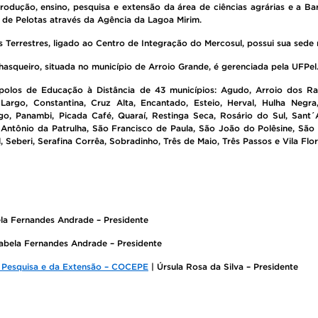
produção, ensino, pesquisa e extensão da área de ciências agrárias e a B
 de Pelotas através da Agência da Lagoa Mirim.
 Terrestres, ligado ao Centro de Integração do Mercosul, possui sua sede
asqueiro, situada no município de Arroio Grande, é gerenciada pela UFPel
polos de Educação à Distância de 43 municípios: Agudo, Arroio dos Rat
argo, Constantina, Cruz Alta, Encantado, Esteio, Herval, Hulha Negra, 
o, Panambi, Picada Café, Quaraí, Restinga Seca, Rosário do Sul, Sant´
 Antônio da Patrulha, São Francisco de Paula, São João do Polêsine, São
 Seberi, Serafina Corrêa, Sobradinho, Três de Maio, Três Passos e Vila Flor
ela Fernandes Andrade – Presidente
sabela Fernandes Andrade – Presidente
 Pesquisa e da Extensão – COCEPE
| Úrsula Rosa da Silva – Presidente