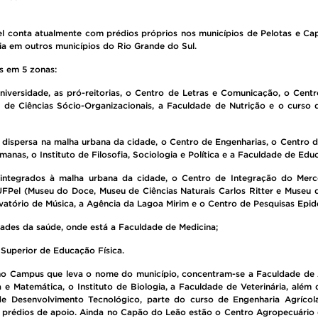
Pel conta atualmente com prédios próprios nos municípios de Pelotas e Ca
ia em outros municípios do Rio Grande do Sul.
os em 5 zonas:
universidade, as pró-reitorias, o Centro de Letras e Comunicação, o Cen
de Ciências Sócio-Organizacionais, a Faculdade de Nutrição e o curso d
 dispersa na malha urbana da cidade, o Centro de Engenharias, o Centro d
manas, o Instituto de Filosofia, Sociologia e Política e a Faculdade de Edu
 integrados à malha urbana da cidade, o Centro de Integração do Merc
UFPel (Museu do Doce, Museu de Ciências Naturais Carlos Ritter e Museu
rvatório de Música, a Agência da Lagoa Mirim e o Centro de Pesquisas Epid
dades da saúde, onde está a Faculdade de Medicina;
 Superior de Educação Física.
no Campus que leva o nome do município, concentram-se a Faculdade de 
a e Matemática, o Instituto de Biologia, a Faculdade de Veterinária, além d
de Desenvolvimento Tecnológico, parte do curso de Engenharia Agríco
 prédios de apoio. Ainda no Capão do Leão estão o Centro Agropecuário