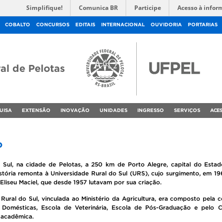
Simplifique!
Comunica BR
Participe
Acesso à infor
COBALTO
CONCURSOS
EDITAIS
INTERNACIONAL
OUVIDORIA
PORTARIAS
al de Pelotas
UISA
EXTENSÃO
INOVAÇÃO
UNIDADES
INGRESSO
SERVIÇOS
ACES
o
Sul, na cidade de Pelotas, a 250 km de Porto Alegre, capital do Estad
stória remonta à Universidade Rural do Sul (URS), cujo surgimento, em 19
liseu Maciel, que desde 1957 lutavam por sua criação.
Rural do Sul, vinculada ao Ministério da Agricultura, era composto pela 
s Domésticas, Escola de Veterinária, Escola de Pós-Graduação e pelo
 acadêmica.