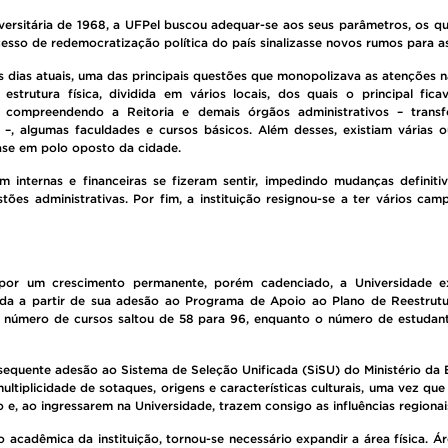
ersitária de 1968, a UFPel buscou adequar-se aos seus parâmetros, os qu
esso de redemocratização política do país sinalizasse novos rumos para as 
dias atuais, uma das principais questões que monopolizava as atenções n
estrutura física, dividida em vários locais, dos quais o principal f
compreendendo a Reitoria e demais órgãos administrativos – transfer
o –, algumas faculdades e cursos básicos. Além desses, existiam várias 
ase em polo oposto da cidade.
m internas e financeiras se fizeram sentir, impedindo mudanças definitiv
ões administrativas. Por fim, a instituição resignou-se a ter vários camp
por um crescimento permanente, porém cadenciado, a Universidade e
da a partir de sua adesão ao Programa de Apoio ao Plano de Reestrut
 O número de cursos saltou de 58 para 96, enquanto o número de estudant
nsequente adesão ao Sistema de Seleção Unificada (SiSU) do Ministério da
ltiplicidade de sotaques, origens e características culturais, uma vez qu
e, ao ingressarem na Universidade, trazem consigo as influências regionai
 acadêmica da instituição, tornou-se necessário expandir a área física. Á