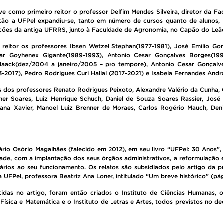
ve como primeiro reitor o professor Delfim Mendes Silveira, diretor da Fac
stão a UFPel expandiu-se, tanto em número de cursos quanto de alunos, 
ações da antiga UFRRS, junto à Faculdade de Agronomia, no Capão do Leã
eitor os professores Ibsen Wetzel Stephan(1977-1981), José Emílio Gon
ar Goyhenex Gigante(1989-1993), Antonio Cesar Gonçalves Borges(19
Haack(dez/2004 a janeiro/2005 – pro tempore), Antonio Cesar Gonçal
-2017), Pedro Rodrigues Curi Hallal (2017-2021) e Isabela Fernandes Andra
 dos professores Renato Rodrigues Peixoto, Alexandre Valério da Cunha, 
er Soares, Luiz Henrique Schuch, Daniel de Souza Soares Rassier, José C
ana Xavier, Manoel Luiz Brenner de Moraes, Carlos Rogério Mauch, Deni
rio Osório Magalhães (falecido em 2012), em seu livro “UFPel: 30 Anos”, 
dade, com a implantação dos seus órgãos administrativos, a reformulação 
ssários ao seu funcionamento. Os relatos são subsidiados pelo artigo da
UFPel, professora Beatriz Ana Loner, intitulado “Um breve histórico” (pág
as no artigo, foram então criados o Instituto de Ciências Humanas, o I
 Física e Matemática e o Instituto de Letras e Artes, todos previstos no d