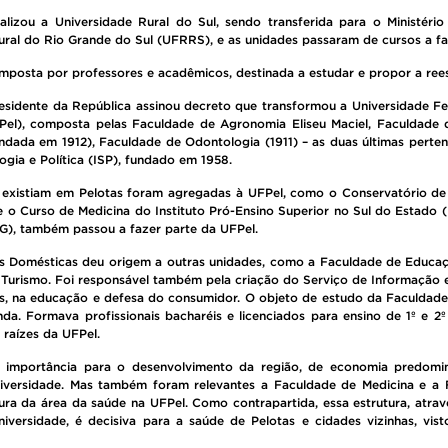
alizou a Universidade Rural do Sul, sendo transferida para o Ministéri
ural do Rio Grande do Sul (UFRRS), e as unidades passaram de cursos a fa
posta por professores e acadêmicos, destinada a estudar e propor a rees
esidente da República assinou decreto que transformou a Universidade Fe
Pel), composta pelas Faculdade de Agronomia Eliseu Maciel, Faculdade d
ndada em 1912), Faculdade de Odontologia (1911) – as duas últimas perte
logia e Política (ISP), fundado em 1958.
ue existiam em Pelotas foram agregadas à UFPel, como o Conservatório de
o Curso de Medicina do Instituto Pró-Ensino Superior no Sul do Estado (
), também passou a fazer parte da UFPel.
as Domésticas deu origem a outras unidades, como a Faculdade de Educa
 Turismo. Foi responsável também pela criação do Serviço de Informação 
s, na educação e defesa do consumidor. O objeto de estudo da Faculdade
enda. Formava profissionais bacharéis e licenciados para ensino de 1º e 2º
raízes da UFPel.
e importância para o desenvolvimento da região, de economia predomi
iversidade. Mas também foram relevantes a Faculdade de Medicina e a
ra da área da saúde na UFPel. Como contrapartida, essa estrutura, atra
niversidade, é decisiva para a saúde de Pelotas e cidades vizinhas, vi