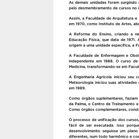
As demais unidades foram surgindo a
pelo desmembramento de cursos no int
Assim, a Faculdade de Arquitetura e 
em 1970, como Instituto de Artes, ab
A Reforma do Ensino, criando a ne
Educação Física, que data de 1971. 
origem a uma unidade específica, a F
A Faculdade de Enfermagem e Obste
independente em 1988. O curso de N
Medicina, transformando-se em Facul
A Engenharia Agrícola iniciou seu
Meteorologia iniciou suas atividades
em 1989.
Como órgãos suplementares, faziam p
da Palma, o Centro de Treinamento e I
Como órgãos complementares, consta
O processo de unificação dos cursos,
fácil de ser executada. Isso por
desenvolvimento seguisse um plano 
diferentes, num todo harmônico e coe