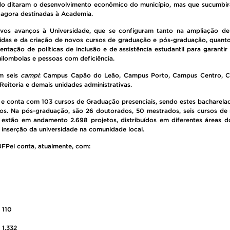
o ditaram o desenvolvimento econômico do município, mas que sucumbira
 agora destinadas à Academia.
vos avanços à Universidade, que se configuram tanto na ampliação de
das e da criação de novos cursos de graduação e pós-graduação, quanto
ntação de políticas de inclusão e de assistência estudantil para garantir
uilombolas e pessoas com deficiência.
om seis
campi
: Campus Capão do Leão, Campus Porto, Campus Centro, C
Reitoria e demais unidades administrativas.
 conta com 103 cursos de Graduação presenciais, sendo estes bacharelado
los. Na pós-graduação, são 26 doutorados, 50 mestrados, seis cursos de 
, estão em andamento 2.698 projetos, distribuídos em diferentes áreas 
 inserção da universidade na comunidade local.
FPel conta, atualmente, com:
 110
 1.332