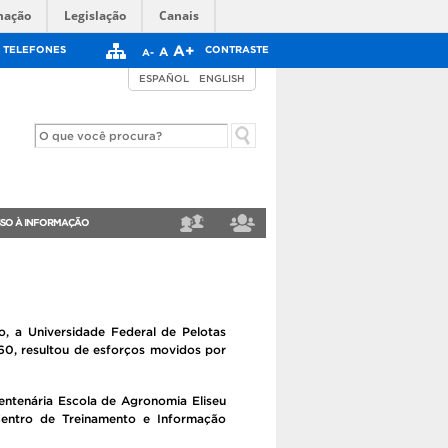
mação
Legislação
Canais
A+
TELEFONES
CONTRASTE
A
A-
ESPAÑOL
ENGLISH
SO À INFORMAÇÃO
ESTUDANTE
SERVIDOR
o, a Universidade Federal de Pelotas
60, resultou de esforços movidos por
centenária Escola de Agronomia Eliseu
 Centro de Treinamento e Informação