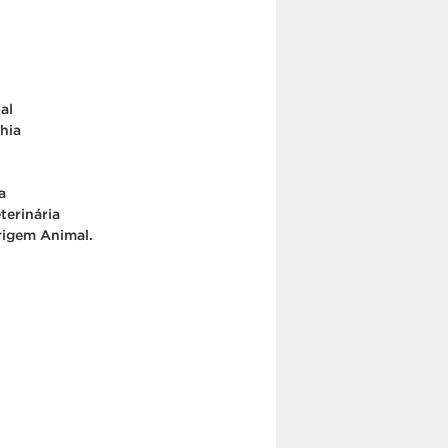
al
hia
a
terinária
rigem Animal.