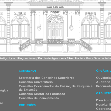
ntigo Lyceu Riograndense / Escola de Agronomia Eliseu Maciel – Praça Sete de Julho
CONSELHOS
ÓRGÃOS 
Secretaria dos Conselhos Superiores
Ouvidoria
Conselho Universitário
Auditoria
Conselho Coordenador do Ensino, da Pesquisa e
Procurado
da Extensão
lógica
GABINETE
Conselho Diretor da Fundação
Conselho de Planejamento
Direção d
re
Hospital 
COMISSÕES
Coordena