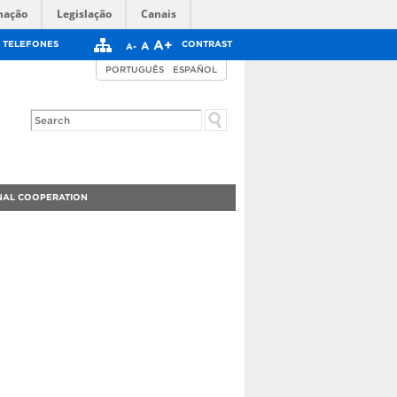
mação
Legislação
Canais
A+
TELEFONES
CONTRAST
A
A-
PORTUGUÊS
ESPAÑOL
NAL COOPERATION