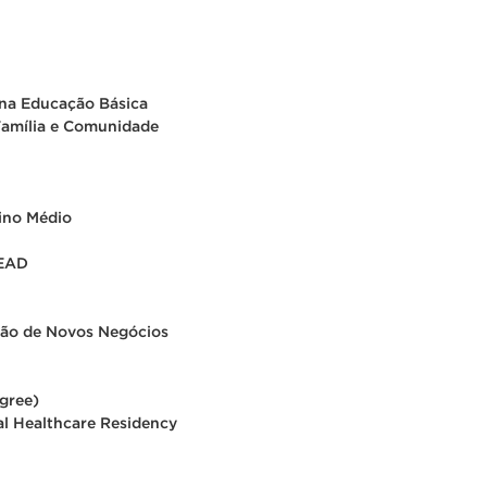
na Educação Básica
Família e Comunidade
sino Médio
 EAD
tão de Novos Negócios
gree)
nal Healthcare Residency