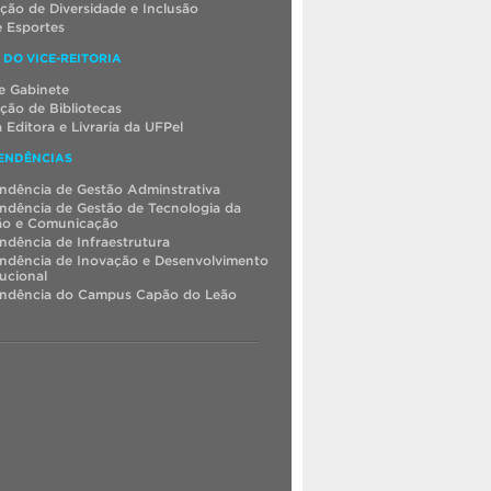
ão de Diversidade e Inclusão
e Esportes
 DO VICE-REITORIA
e Gabinete
ão de Bibliotecas
 Editora e Livraria da UFPel
ENDÊNCIAS
ndência de Gestão Adminstrativa
ndência de Gestão de Tecnologia da
ão e Comunicação
ndência de Infraestrutura
ndência de Inovação e Desenvolvimento
tucional
endência do Campus Capão do Leão