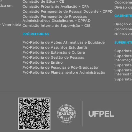
ar
Comissão de Ética – CE
Coordenaç
tica em
Comissão Própria de Avaliação – CPA
Divisão d
Comissão Permanente de Pessoal Docente – CPPD
GABINETE
Comissão Permanente de Processos
Administrativos Disciplinares – CPPAD
Direção d
 Veterinária
Comissão Interna de Supervisão – CIS
Coordenaç
PRÓ-REITORIAS
Núcleo da
Pró-Reitoria de Ações Afirmativas e Equidade
SUPERINT
Pró-Reitoria de Assuntos Estudantis
Superinte
Pró-Reitoria de Extensão e Cultura
Superinte
Pró-Reitoria de Gestão de Pessoas
Informaç
Pró-Reitoria de Ensino
Superinte
Pró-Reitoria de Pesquisa e Pós-Graduação
Superinte
Pró-Reitoria de Planejamento e Administração
Interinsti
Superint