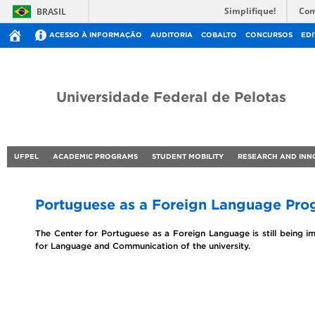
Simplifique!
Com
BRASIL
ACESSO À INFORMAÇÃO
AUDITORIA
COBALTO
CONCURSOS
EDI
Universidade Federal de Pelotas
UFPEL
ACADEMIC PROGRAMS
STUDENT MOBILITY
RESEARCH AND INN
Portuguese as a Foreign Language Pr
The Center for Portuguese as a Foreign Language is still being i
for Language and Communication of the university.