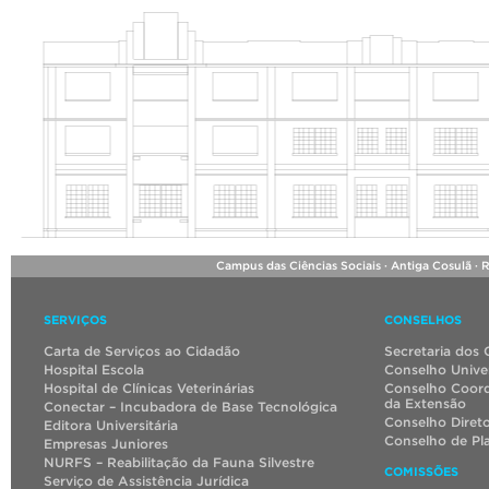
Campus das Ciências Sociais · Antiga Cosulã · 
SERVIÇOS
CONSELHOS
Carta de Serviços ao Cidadão
Secretaria dos 
Hospital Escola
Conselho Univer
Hospital de Clínicas Veterinárias
Conselho Coord
da Extensão
Conectar – Incubadora de Base Tecnológica
Conselho Diret
Editora Universitária
Conselho de Pl
Empresas Juniores
NURFS – Reabilitação da Fauna Silvestre
COMISSÕES
Serviço de Assistência Jurídica