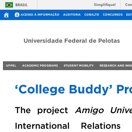
Simplifique!
Com
BRASIL
ACESSO À INFORMAÇÃO
AUDITORIA
COBALTO
CONCURSOS
EDI
Universidade Federal de Pelotas
UFPEL
ACADEMIC PROGRAMS
STUDENT MOBILITY
RESEARCH AND INN
‘College Buddy’ P
The project
Amigo Univer
International Relation