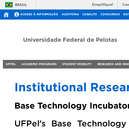
Simplifique!
Com
BRASIL
ACESSO À INFORMAÇÃO
AUDITORIA
COBALTO
CONCURSOS
EDI
Universidade Federal de Pelotas
UFPEL
ACADEMIC PROGRAMS
STUDENT MOBILITY
RESEARCH AND INN
Institutional Resea
Base Technology Incubato
UFPel’s Base Technology 