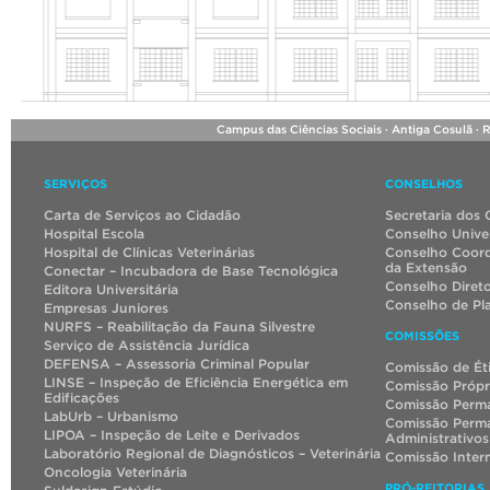
Campus das Ciências Sociais · Antiga Cosulã · 
SERVIÇOS
CONSELHOS
Carta de Serviços ao Cidadão
Secretaria dos 
Hospital Escola
Conselho Univer
Hospital de Clínicas Veterinárias
Conselho Coord
da Extensão
Conectar – Incubadora de Base Tecnológica
Conselho Diret
Editora Universitária
Conselho de Pl
Empresas Juniores
NURFS – Reabilitação da Fauna Silvestre
COMISSÕES
Serviço de Assistência Jurídica
DEFENSA – Assessoria Criminal Popular
Comissão de Ét
LINSE – Inspeção de Eficiência Energética em
Comissão Própr
Edificações
Comissão Perma
LabUrb – Urbanismo
Comissão Perma
LIPOA – Inspeção de Leite e Derivados
Administrativos
Laboratório Regional de Diagnósticos – Veterinária
Comissão Inter
Oncologia Veterinária
PRÓ-REITORIAS