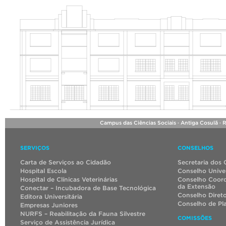
Campus das Ciências Sociais · Antiga Cosulã · 
SERVIÇOS
CONSELHOS
Carta de Serviços ao Cidadão
Secretaria dos 
Hospital Escola
Conselho Univer
Hospital de Clínicas Veterinárias
Conselho Coord
da Extensão
Conectar – Incubadora de Base Tecnológica
Conselho Diret
Editora Universitária
Conselho de Pl
Empresas Juniores
NURFS – Reabilitação da Fauna Silvestre
COMISSÕES
Serviço de Assistência Jurídica